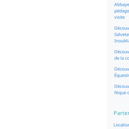
Abbaye-
pédagog
visite
Découvr
Salveta
Inoubli
Découv
de la c
Découvr
Équestr
Découvr
Nique d
Parte
Locatio