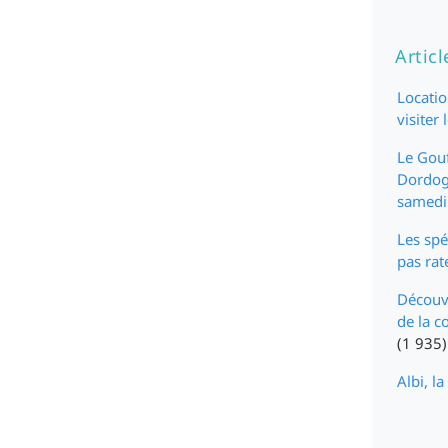
Articl
Locatio
visiter 
Le Gouf
Dordogn
samedi
Les spé
pas rat
Découv
de la c
(1 935)
Albi, la