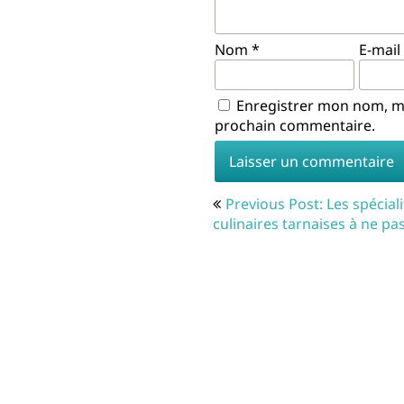
Nom
*
E-mail
Enregistrer mon nom, mo
prochain commentaire.
Navigation
Previous Post: Les spéciali
de
culinaires tarnaises à ne pa
l’article